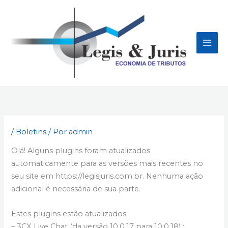
Ir
conteúdo
para
o
conteúdo
/
Boletins
/ Por
admin
Olá! Alguns plugins foram atualizados
automaticamente para as versões mais recentes no
seu site em https://legisjuris.com.br. Nenhuma ação
adicional é necessária de sua parte.
Estes plugins estão atualizados:
– 3CX Live Chat (da versão 10.0.17 para 10.0.18) :